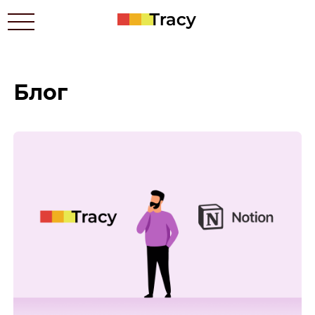
Блог
Для кого це
Ціни
Застосунки
Контакти
Як це працює
Блог
In English