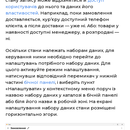
стану запису може відрізнятися й
доступ
користувачів
до нього та даних його
властивостей
. Наприклад, поки замовлення
доставляється, кур’єру доступний телефон
клієнта, а після доставки — уже ні. Або: товари у
наявності доступні менеджеру, а розпродані —
ні.
Оскільки стани належать наборам даних, для
керування ними необхідно перейти до
налаштувань потрібного набору даних. Для
цього активуйте режим налаштування,
натиснувши відповідний перемикач у нижній
частині
бічної панелі
, і виберіть пункт
«Налаштувати» у контекстному меню поруч із
назвою набору даних у каталозі в бічній панелі
або біля його назви в робочій зоні. На екрані
налаштування набору даних стани розміщені
горизонтально згори.