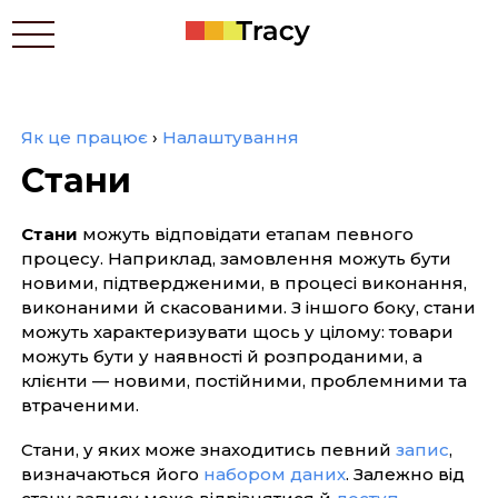
Як це працює
›
Налаштування
Для кого це
Стани
Ціни
Застосунки
Стани
можуть відповідати етапам певного
Контакти
процесу. Наприклад, замовлення можуть бути
Як це працює
новими, підтвердженими, в процесі виконання,
виконаними й скасованими. З іншого боку, стани
Блог
можуть характеризувати щось у цілому: товари
можуть бути у наявності й розпроданими, а
клієнти — новими, постійними, проблемними та
In English
втраченими.
Стани, у яких може знаходитись певний
запис
,
визначаються його
набором даних
. Залежно від